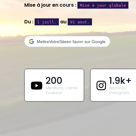
Mise à jour en cours :
Mise à jour globale
Du :
au
1 juill.
01 aout.
Mettre
VotreSite
en favori sur Google
200
1.9k+
Mentions J’aime
Abonnés
Youtube
Instagram